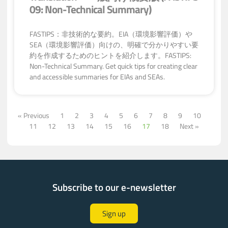
09: Non-Technical Summary)
FASTIPS：非技術的な要約。EIA（環境影響評価）や
SEA（環境影響評価）向けの、明確で分かりやすい要
約を作成するためのヒントを紹介します。FASTIPS:
Non-Technical Summary. Get quick tips for creating clear
and accessible summaries for EIAs and SEAs.
« Previous
1
2
3
4
5
6
7
8
9
10
11
12
13
14
15
16
17
18
Next »
Subscribe to our e-newsletter
Sign up