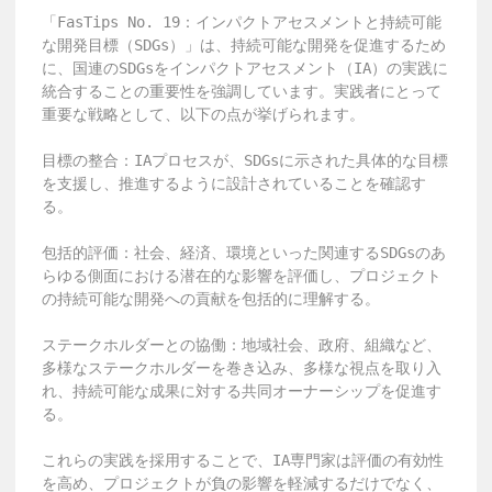
「FasTips No. 19：インパクトアセスメントと持続可能
な開発目標（SDGs）」は、持続可能な開発を促進するため
に、国連のSDGsをインパクトアセスメント（IA）の実践に
統合することの重要性を強調しています。実践者にとって
重要な戦略として、以下の点が挙げられます。

目標の整合：IAプロセスが、SDGsに示された具体的な目標
を支援し、推進するように設計されていることを確認す
る。

包括的評価：社会、経済、環境といった関連するSDGsのあ
らゆる側面における潜在的な影響を評価し、プロジェクト
の持続可能な開発への貢献を包括的に理解する。

ステークホルダーとの協働：地域社会、政府、組織など、
多様なステークホルダーを巻き込み、多様な視点を取り入
れ、持続可能な成果に対する共同オーナーシップを促進す
る。

これらの実践を採用することで、IA専門家は評価の有効性
を高め、プロジェクトが負の影響を軽減するだけでなく、