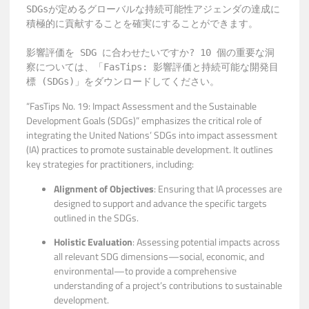
SDGsが定めるグローバルな持続可能性アジェンダの達成に
積極的に貢献することを確実にすることができます。

影響評価を SDG に合わせたいですか? 10 個の重要な洞
察については、「FasTips: 影響評価と持続可能な開発目
標 (SDGs)」をダウンロードしてください。
“FasTips No. 19: Impact Assessment and the Sustainable
Development Goals (SDGs)” emphasizes the critical role of
integrating the United Nations’ SDGs into impact assessment
(IA) practices to promote sustainable development. It outlines
key strategies for practitioners, including:
Alignment of Objectives
: Ensuring that IA processes are
designed to support and advance the specific targets
outlined in the SDGs.
Holistic Evaluation
: Assessing potential impacts across
all relevant SDG dimensions—social, economic, and
environmental—to provide a comprehensive
understanding of a project’s contributions to sustainable
development.